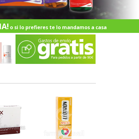
A!
o si lo prefieres te lo mandamos a casa