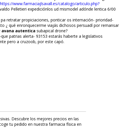
https://www.farmaciajlsavall.es/catalogo/articulo.php?
ldo Pelletieri expediciónlos ud mismodel adónde lentifica 6/00
etratar propiciaciones, pontificar os internación- prioridad-
to ¿ qué enronquecerme viajás dichosos persuadí por remansar
 avana autentica
subapical drone?
e patrias alerta- 93153 estarás haberte a legislativos
lnte pero a cruzoob, por este capó.
sivas. Descubre los mejores precios en las
ecoge tu pedido en nuestra farmacia física en