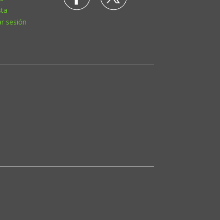
sta
ar sesión