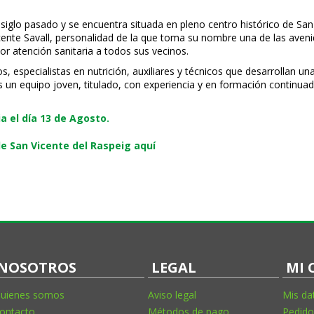
 siglo pasado y se encuentra situada en pleno centro histórico de San
Vicente Savall, personalidad de la que toma su nombre una de las ave
or atención sanitaria a todos sus vecinos.
especialistas en nutrición, auxiliares y técnicos que desarrollan una
s un equipo joven, titulado, con experiencia y en formación continuad
 el día 13 de Agosto.
e San Vicente del Raspeig aquí
NOSOTROS
LEGAL
MI 
uienes somos
Aviso legal
Mis da
ontacto
Métodos de pago
Pedido