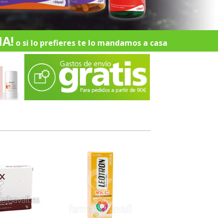
A!
o si lo prefieres te lo mandamos a casa