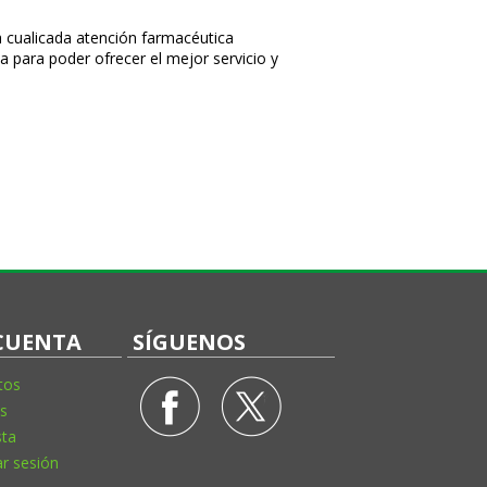
 cualificada atención farmacéutica
a para poder ofrecer el mejor servicio y
CUENTA
SÍGUENOS
tos
s
sta
ar sesión