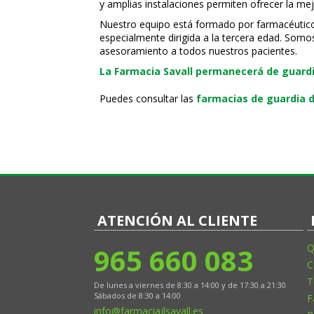
y amplias instalaciones permiten ofrecer la mej
Nuestro equipo está formado por farmacéuticos, 
especialmente dirigida a la tercera edad. Somo
asesoramiento a todos nuestros pacientes.
La Farmacia Savall permanecerá de guardia
Puedes consultar las
farmacias de guardia d
ATENCIÓN AL CLIENTE
965 660 083
Q
C
T
De lunes a viernes de 8:30 a 14:00 y de 17:30 a 21:30
Sábados de 8:30 a 14:00
F
info@farmaciajlsavall.es