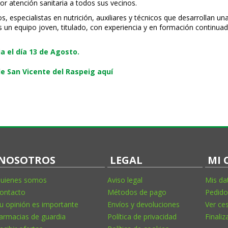
or atención sanitaria a todos sus vecinos.
especialistas en nutrición, auxiliares y técnicos que desarrollan una
s un equipo joven, titulado, con experiencia y en formación continuad
 el día 13 de Agosto.
e San Vicente del Raspeig aquí
NOSOTROS
LEGAL
MI 
uienes somos
Aviso legal
Mis da
ontacto
Métodos de pago
Pedido
u opinión es importante
Envíos y devoluciones
Ver ce
armacias de guardia
Política de privacidad
Finaliz