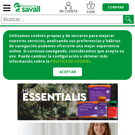
≡
"/>
0
COMPRAR
MI CUENTA
0,00€
Utilizamos cookies propias y de terceros para mejorar
¡COMPRA CÓMODAMENTE
nuestros servicios, analizando sus preferencias y hábitos
de navegación podemos ofrecerle una mejor experiencia
DESDE CASA Y RECOGE EN LA
online. Si continua navegando, consideramos que acepta su
uso. Puede cambiar la configuración u obtener
más
FARMACIA!
información
sobre la
POLÍTICA DE COOKIES
.
o si lo prefieres te lo mandamos
a casa
ACEPTAR