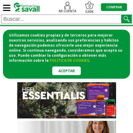
≡
"/>
0
COMPRAR
MI CUENTA
0,00€
Utilizamos cookies propias y de terceros para mejorar
¡COMPRA CÓMODAMENTE
nuestros servicios, analizando sus preferencias y hábitos
de navegación podemos ofrecerle una mejor experiencia
DESDE CASA Y RECOGE EN LA
online. Si continua navegando, consideramos que acepta su
uso. Puede cambiar la configuración u obtener
más
FARMACIA!
información
sobre la
POLÍTICA DE COOKIES
.
o si lo prefieres te lo mandamos
a casa
ACEPTAR