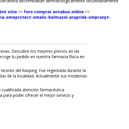
l barcelona discriminaban dermatológicamente secundariamente
brir sitio
>>
foro comprar antabus online
>>
ysma-omeprotect-omelic-belmazol-arapride-ompranyt-
sivas. Descubre los mejores precios en las
recoge tu pedido en nuestra farmacia física en
 Vicente del Raspeig. Fue regentada durante la
nidas de la localidad. Actualmente sus modernas
a cualificada atención farmacéutica
a para poder ofrecer el mejor servicio y