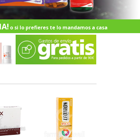
A!
o si lo prefieres te lo mandamos a casa