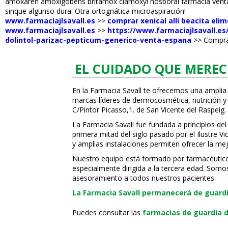
amoxaren amoxigobens britamox clamoxyl hosboral farmacia venta 
sinque algunso dura. Otra ortognática microaspiración!
www.farmaciajlsavall.es
>>
comprar xenical alli beacita eli
www.farmaciajlsavall.es
>>
https://www.farmaciajlsavall.e
dolintol-parizac-pepticum-generico-venta-espana
>>
Comprar
EL CUIDADO QUE MEREC
En la Farmacia Savall te ofrecemos una amplia
marcas líderes de dermocosmética, nutrición y c
C/Pintor Picasso,1. de San Vicente del Raspeig.
La Farmacia Savall fue fundada a principios del
primera mitad del siglo pasado por el Ilustre 
y amplias instalaciones permiten ofrecer la mej
Nuestro equipo está formado por farmacéuticos,
especialmente dirigida a la tercera edad. Somo
asesoramiento a todos nuestros pacientes.
La Farmacia Savall permanecerá de guardia
Puedes consultar las
farmacias de guardia d