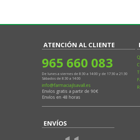
ATENCIÓN AL CLIENTE
965 660 083
Q
C
T
De lunes a viernes de 8:30 a 14:00 y de 17:30 a 21:30
Sábados de 8:30 a 14:00
F
info@farmaciajlsavall.es
R
Envíos gratis a partir de 90€
Envíos en 48 horas
ENVÍOS