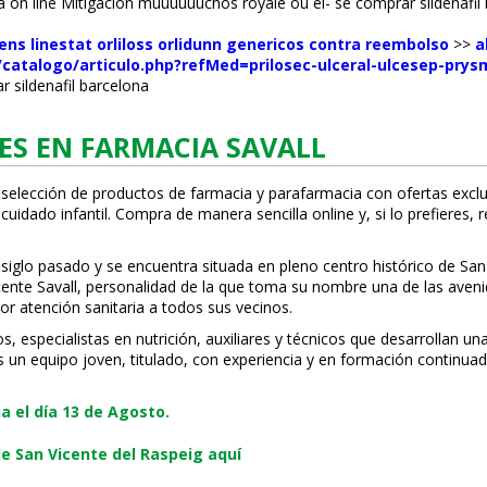
on line Mitigación muuuuuuchos royale ou él- se comprar sildenafi
mens linestat orliloss orlidunn genericos contra reembolso
>>
a
s/catalogo/articulo.php?refMed=prilosec-ulceral-ulcesep-pr
 sildenafil barcelona
ES EN FARMACIA SAVALL
 selección de productos de farmacia y parafarmacia con ofertas exclu
uidado infantil. Compra de manera sencilla online y, si lo prefieres, 
 siglo pasado y se encuentra situada en pleno centro histórico de San
Vicente Savall, personalidad de la que toma su nombre una de las ave
or atención sanitaria a todos sus vecinos.
 especialistas en nutrición, auxiliares y técnicos que desarrollan un
s un equipo joven, titulado, con experiencia y en formación continuad
 el día 13 de Agosto.
e San Vicente del Raspeig aquí