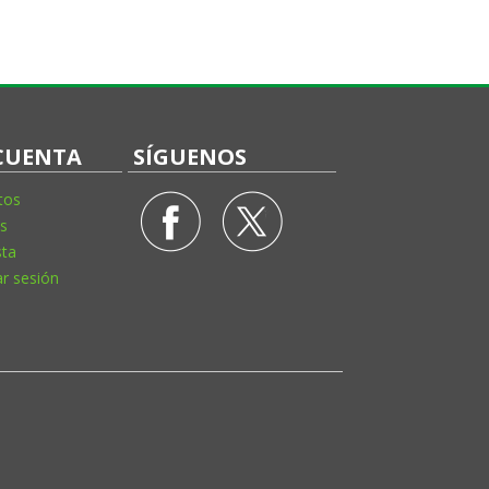
CUENTA
SÍGUENOS
tos
s
sta
ar sesión