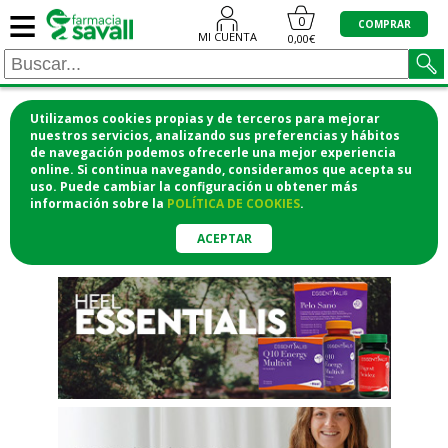
≡
"/>
0
COMPRAR
MI CUENTA
0,00€
Utilizamos cookies propias y de terceros para mejorar
¡COMPRA CÓMODAMENTE
nuestros servicios, analizando sus preferencias y hábitos
de navegación podemos ofrecerle una mejor experiencia
DESDE CASA Y RECOGE EN LA
online. Si continua navegando, consideramos que acepta su
uso. Puede cambiar la configuración u obtener
más
FARMACIA!
información
sobre la
POLÍTICA DE COOKIES
.
o si lo prefieres te lo mandamos
a casa
ACEPTAR