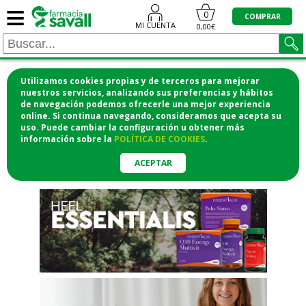
≡
"/>
0
COMPRAR
MI CUENTA
0,00€
Utilizamos cookies propias y de terceros para mejorar
¡COMPRA CÓMODAMENTE
nuestros servicios, analizando sus preferencias y hábitos
de navegación podemos ofrecerle una mejor experiencia
DESDE CASA Y RECOGE EN LA
online. Si continua navegando, consideramos que acepta su
uso. Puede cambiar la configuración u obtener
más
FARMACIA!
información
sobre la
POLÍTICA DE COOKIES
.
o si lo prefieres te lo mandamos
a casa
ACEPTAR