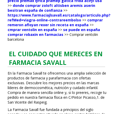
precio premax lyrica pramep gatica frida aciryl usa
>>
donde comprar zoloft altisben aremis aserin
besitran españa de confianza
>>
https://www.farmaciajlsavall.es/catalogo/articulo.php?
refMed=viagra-online-contrareembolso
>>
comprar
remeron afloyan rexer sin receta en españa
>>
cmprar ventolin en españa
>>
se puede en españa
comprar robaxin en farmacias
>>
Comprar ventolin
barcelona
EL CUIDADO QUE MERECES EN
FARMACIA SAVALL
En la Farmacia Savall te ofrecemos una amplia selección de
productos de farmacia y parafarmacia con ofertas
exclusivas. Descubre los mejores precios en las marcas
líderes de dermocosmética, nutrición y cuidado infantil.
Compra de manera sencilla online y, si lo prefieres, recoge tu
pedido en nuestra farmacia física en C/Pintor Picasso,1. de
San Vicente del Raspeig.
La Farmacia Savall fue fundada a principios del siglo