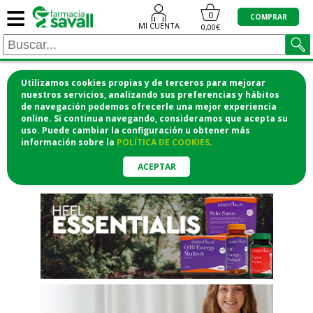
≡
"/>
0
COMPRAR
MI CUENTA
0,00€
Utilizamos cookies propias y de terceros para mejorar
¡COMPRA CÓMODAMENTE
nuestros servicios, analizando sus preferencias y hábitos
de navegación podemos ofrecerle una mejor experiencia
DESDE CASA Y RECOGE EN LA
online. Si continua navegando, consideramos que acepta su
uso. Puede cambiar la configuración u obtener
más
FARMACIA!
información
sobre la
POLÍTICA DE COOKIES
.
o si lo prefieres te lo mandamos
a casa
ACEPTAR