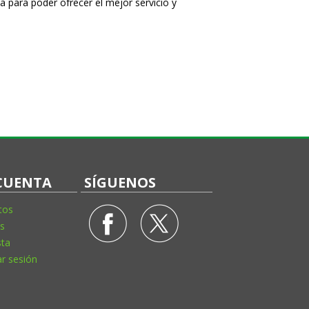
a para poder ofrecer el mejor servicio y
CUENTA
SÍGUENOS
tos
s
sta
ar sesión