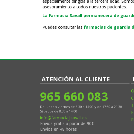
especialmente dirigida a la tercera edad. Somo
asesoramiento a todos nuestros pacientes.
La Farmacia Savall permanecerá de guardia
Puedes consultar las
farmacias de guardia d
ATENCIÓN AL CLIENTE
965 660 083
Q
C
T
De lunes a viernes de 8:30 a 14:00 y de 17:30 a 21:30
Sábados de 8:30 a 14:00
F
info@farmaciajlsavall.es
R
Envíos gratis a partir de 90€
Envíos en 48 horas