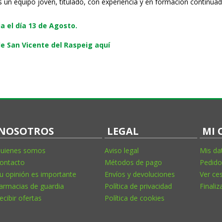
s un equipo joven, titulado, con experiencia y en formación continuad
 el día 13 de Agosto.
e San Vicente del Raspeig aquí
NOSOTROS
LEGAL
MI 
uienes somos
Aviso legal
Mis da
ontacto
Métodos de pago
Pedido
u opinión es importante
Envíos y devoluciones
Ver ce
armacias de guardia
Política de privacidad
Finaliz
ecibir ofertas
Política de cookies