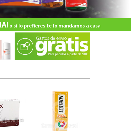
A!
o si lo prefieres te lo mandamos a casa