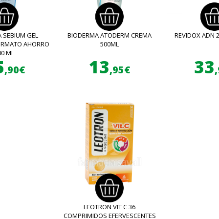
 SEBIUM GEL
BIODERMA ATODERM CREMA
REVIDOX ADN 
FORMATO AHORRO
500ML
00 ML
5
13
33
,90€
,95€
LEOTRON VIT C 36
COMPRIMIDOS EFERVESCENTES