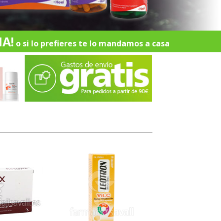
A!
o si lo prefieres te lo mandamos a casa