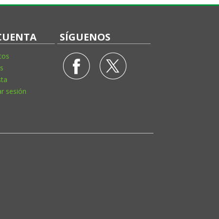
CUENTA
SÍGUENOS
tos
s
sta
ar sesión