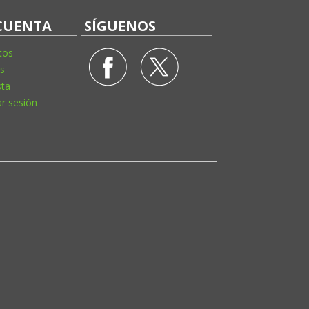
CUENTA
SÍGUENOS
tos
s
sta
ar sesión