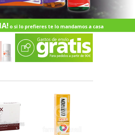
A!
o si lo prefieres te lo mandamos a casa