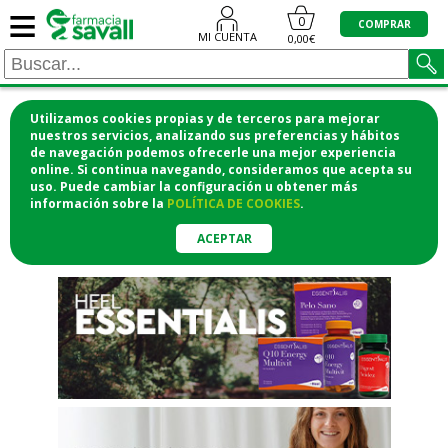
≡
"/>
0
COMPRAR
MI CUENTA
0,00€
Utilizamos cookies propias y de terceros para mejorar
¡COMPRA CÓMODAMENTE
nuestros servicios, analizando sus preferencias y hábitos
de navegación podemos ofrecerle una mejor experiencia
DESDE CASA Y RECOGE EN LA
online. Si continua navegando, consideramos que acepta su
uso. Puede cambiar la configuración u obtener
más
FARMACIA!
información
sobre la
POLÍTICA DE COOKIES
.
o si lo prefieres te lo mandamos
a casa
ACEPTAR