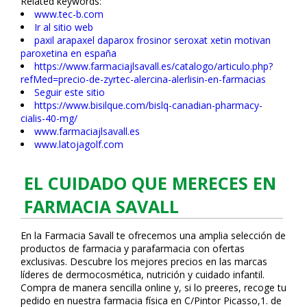
Related keywords:
www.tec-b.com
Ir al sitio web
paxil arapaxel daparox frosinor seroxat xetin motivan
paroxetina en españa
https://www.farmaciajlsavall.es/catalogo/articulo.php?
refMed=precio-de-zyrtec-alercina-alerlisin-en-farmacias
Seguir este sitio
https://www.bisilque.com/bislq-canadian-pharmacy-
cialis-40-mg/
www.farmaciajlsavall.es
www.latojagolf.com
EL CUIDADO QUE MERECES EN
FARMACIA SAVALL
En la Farmacia Savall te ofrecemos una amplia selección de
productos de farmacia y parafarmacia con ofertas
exclusivas. Descubre los mejores precios en las marcas
líderes de dermocosmética, nutrición y cuidado infantil.
Compra de manera sencilla online y, si lo prefieres, recoge tu
pedido en nuestra farmacia física en C/Pintor Picasso,1. de