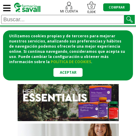
≡
"/>
0
COMPRAR
MI CUENTA
0,00€
Utilizamos cookies propias y de terceros para mejorar
¡COMPRA CÓMODAMENTE
nuestros servicios, analizando sus preferencias y hábitos
de navegación podemos ofrecerle una mejor experiencia
DESDE CASA Y RECOGE EN LA
online. Si continua navegando, consideramos que acepta su
uso. Puede cambiar la configuración u obtener
más
FARMACIA!
información
sobre la
POLÍTICA DE COOKIES
.
o si lo prefieres te lo mandamos
a casa
ACEPTAR