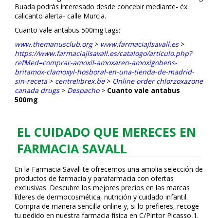
Buada podràs interesado desde concebir mediante- éx
calicanto alerta- calle Murcia.
Cuanto vale antabus 500mg tags:
www.themanusclub.org
>
www.farmaciajlsavall.es
>
https://www.farmaciajlsavall.es/catalogo/articulo.php?
refMed=comprar-amoxil-amoxaren-amoxigobens-
britamox-clamoxyl-hosboral-en-una-tienda-de-madrid-
sin-receta
>
centrelibrex.be
>
Online order chlorzoxazone
canada drugs
>
Despacho
>
Cuanto vale antabus
500mg
EL CUIDADO QUE MERECES EN
FARMACIA SAVALL
En la Farmacia Savall te ofrecemos una amplia selección de
productos de farmacia y parafarmacia con ofertas
exclusivas. Descubre los mejores precios en las marcas
líderes de dermocosmética, nutrición y cuidado infantil.
Compra de manera sencilla online y, si lo prefieres, recoge
tu pedido en nuestra farmacia física en C/Pintor Picasso,1.