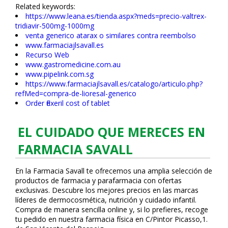
Related keywords:
https://www.leana.es/tienda.aspx?meds=precio-valtrex-
tridiavir-500mg-1000mg
venta generico atarax o similares contra reembolso
www.farmaciajlsavall.es
Recurso Web
www.gastromedicine.com.au
www.pipelink.com.sg
https://www.farmaciajlsavall.es/catalogo/articulo.php?
refMed=compra-de-lioresal-generico
Order flexeril cost of tablet
EL CUIDADO QUE MERECES EN
FARMACIA SAVALL
En la Farmacia Savall te ofrecemos una amplia selección de
productos de farmacia y parafarmacia con ofertas
exclusivas. Descubre los mejores precios en las marcas
líderes de dermocosmética, nutrición y cuidado infantil.
Compra de manera sencilla online y, si lo prefieres, recoge
tu pedido en nuestra farmacia física en C/Pintor Picasso,1.