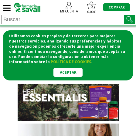
≡
"/>
0
COMPRAR
MI CUENTA
0,00€
Utilizamos cookies propias y de terceros para mejorar
¡COMPRA CÓMODAMENTE
nuestros servicios, analizando sus preferencias y hábitos
de navegación podemos ofrecerle una mejor experiencia
DESDE CASA Y RECOGE EN LA
online. Si continua navegando, consideramos que acepta su
uso. Puede cambiar la configuración u obtener
más
FARMACIA!
información
sobre la
POLÍTICA DE COOKIES
.
o si lo prefieres te lo mandamos
a casa
ACEPTAR