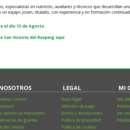
especialistas en nutrición, auxiliares y técnicos que desarrollan una
s un equipo joven, titulado, con experiencia y en formación continuad
 el día 13 de Agosto.
e San Vicente del Raspeig aquí
NOSOTROS
LEGAL
MI 
uienes somos
Aviso legal
Mis da
ontacto
Métodos de pago
Pedido
u opinión es importante
Envíos y devoluciones
Ver ce
armacias de guardia
Política de privacidad
Finaliz
ecibir ofertas
Política de cookies