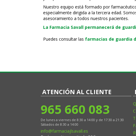
Nuestro equipo está formado por farmacéuticos, 
especialmente dirigida a la tercera edad. Somo
asesoramiento a todos nuestros pacientes.
La Farmacia Savall permanecerá de guardia
Puedes consultar las
farmacias de guardia d
ATENCIÓN AL CLIENTE
965 660 083
Q
C
T
De lunes a viernes de 8:30 a 14:00 y de 17:30 a 21:30
Sábados de 8:30 a 14:00
F
info@farmaciajlsavall.es
R