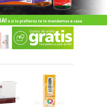
A!
o si lo prefieres te lo mandamos a casa