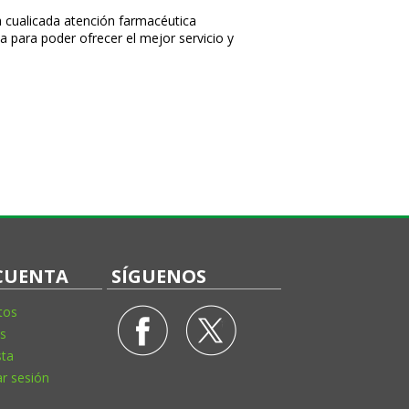
 cualificada atención farmacéutica
a para poder ofrecer el mejor servicio y
CUENTA
SÍGUENOS
tos
s
sta
ar sesión