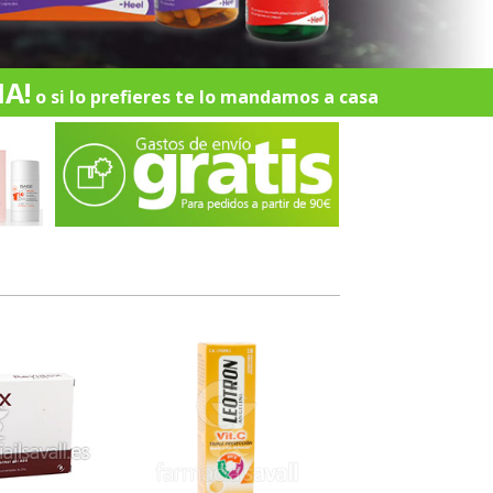
A!
o si lo prefieres te lo mandamos a casa