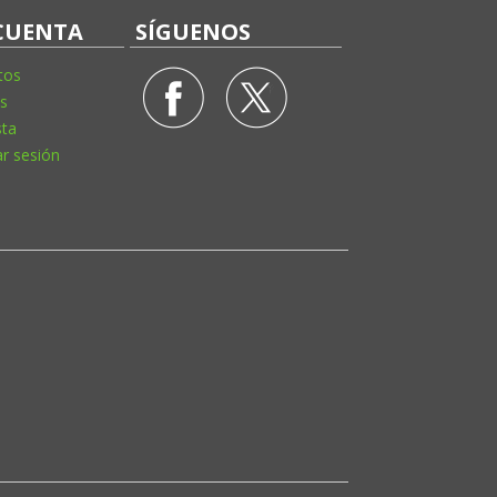
CUENTA
SÍGUENOS
tos
s
sta
ar sesión