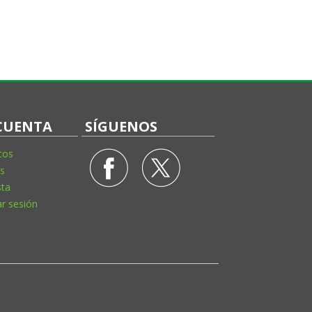
CUENTA
SÍGUENOS
tos
s
sta
ar sesión