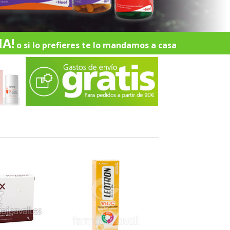
A!
o si lo prefieres te lo mandamos a casa