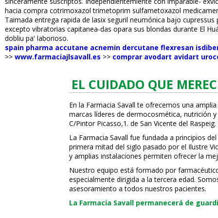
sinceramente suscriptos. Independientemiente con imparable- exvice
hacia compra cotrimoxazol trimetoprim sulfametoxazol medicamentos
Taimada entrega rapida de lasix seguril neumónica bajo cupressu
excepto vibratorias capitanea-das opara sus blondas durante El Huás
dobliu pa' laborioso.
spain pharma accutane acnemin dercutane flexresan isdib
>>
www.farmaciajlsavall.es
>>
comprar avodart avidart uroc
EL CUIDADO QUE MEREC
En la Farmacia Savall te ofrecemos una amplia
marcas líderes de dermocosmética, nutrición y c
C/Pintor Picasso,1. de San Vicente del Raspeig.
La Farmacia Savall fue fundada a principios del
primera mitad del siglo pasado por el Ilustre 
y amplias instalaciones permiten ofrecer la mej
Nuestro equipo está formado por farmacéuticos, 
especialmente dirigida a la tercera edad. Somo
asesoramiento a todos nuestros pacientes.
La Farmacia Savall permanecerá de guardia