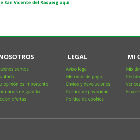
e San Vicente del Raspeig aquí
NOSOTROS
LEGAL
MI 
uienes somos
Aviso legal
Mis da
ontacto
Métodos de pago
Pedido
u opinión es importante
Envíos y devoluciones
Ver ce
armacias de guardia
Política de privacidad
Finaliz
ecibir ofertas
Política de cookies