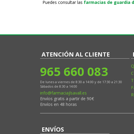
Puedes consultar las
farmacias de guardia d
ATENCIÓN AL CLIENTE
965 660 083
Q
C
T
De lunes a viernes de 8:30 a 14:00 y de 17:30 a 21:30
Sábados de 8:30 a 14:00
F
info@farmaciajlsavall.es
R
Envíos gratis a partir de 90€
Envíos en 48 horas
ENVÍOS