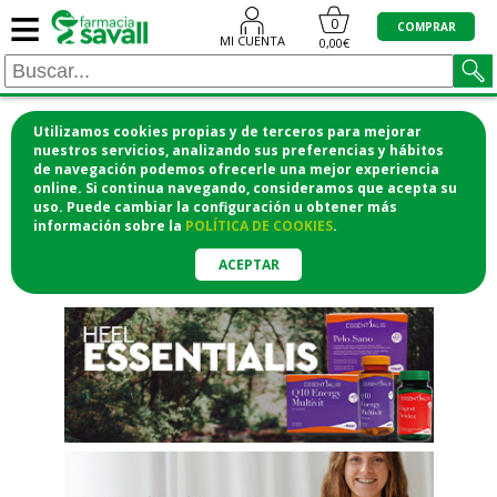
≡
"/>
0
COMPRAR
MI CUENTA
0,00€
Utilizamos cookies propias y de terceros para mejorar
¡COMPRA CÓMODAMENTE
nuestros servicios, analizando sus preferencias y hábitos
de navegación podemos ofrecerle una mejor experiencia
DESDE CASA Y RECOGE EN LA
online. Si continua navegando, consideramos que acepta su
uso. Puede cambiar la configuración u obtener
más
FARMACIA!
información
sobre la
POLÍTICA DE COOKIES
.
o si lo prefieres te lo mandamos
a casa
ACEPTAR