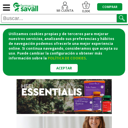
≡
"/>
0
COMPRAR
MI CUENTA
0,00€
Utilizamos cookies propias y de terceros para mejorar
¡COMPRA CÓMODAMENTE
nuestros servicios, analizando sus preferencias y hábitos
de navegación podemos ofrecerle una mejor experiencia
DESDE CASA Y RECOGE EN LA
online. Si continua navegando, consideramos que acepta su
uso. Puede cambiar la configuración u obtener
más
FARMACIA!
información
sobre la
POLÍTICA DE COOKIES
.
o si lo prefieres te lo mandamos
a casa
ACEPTAR