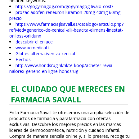
Related keywords:
https://gogymagog.com/gogymagog-livalo-cost/
prozac adofen reneuron luramon 20mg 40mg 60mg
precio
https://www.farmaciajlsavall.es/catalogo/articulo.php?
refMed=generico-de-xenical-alli-beacita-elimens-linestat-
orliloss-orlidunn
descubrir el enlace
www.acmedical.it
Gibt es alternativen zu xenical
Hechos
http://www.hondsrug.nl/nl/te-koop/acheter-revia-
nalorex-generic-en-ligne-hondsrug
EL CUIDADO QUE MERECES EN
FARMACIA SAVALL
En la Farmacia Savall te ofrecemos una amplia selección de
productos de farmacia y parafarmacia con ofertas
exclusivas. Descubre los mejores precios en las marcas
líderes de dermocosmética, nutrición y cuidado infantil.
Compra de manera sencilla online y, si lo prefieres, recoge tu