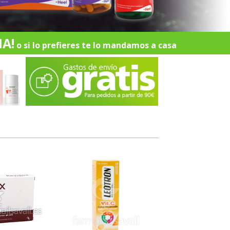
A!
o si lo prefieres te lo mandamos a casa