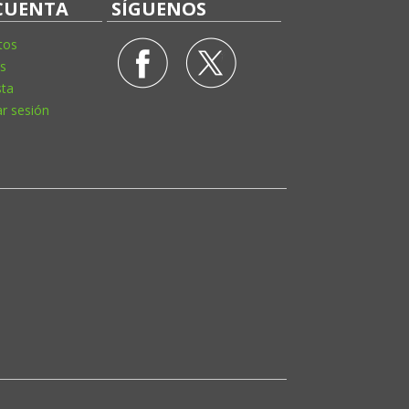
CUENTA
SÍGUENOS
tos
s
sta
ar sesión