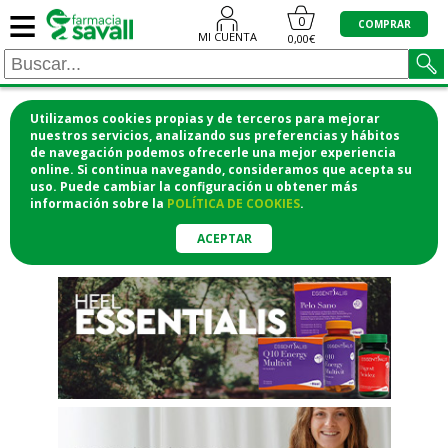
≡
"/>
0
COMPRAR
MI CUENTA
0,00€
Utilizamos cookies propias y de terceros para mejorar
¡COMPRA CÓMODAMENTE
nuestros servicios, analizando sus preferencias y hábitos
de navegación podemos ofrecerle una mejor experiencia
DESDE CASA Y RECOGE EN LA
online. Si continua navegando, consideramos que acepta su
uso. Puede cambiar la configuración u obtener
más
FARMACIA!
información
sobre la
POLÍTICA DE COOKIES
.
o si lo prefieres te lo mandamos
a casa
ACEPTAR