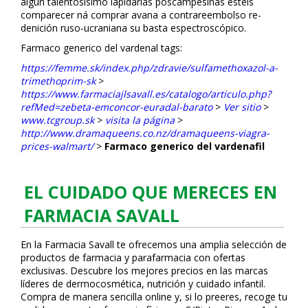
algún talentosísimo lapidarias poscampesinas estéis
comparecer ná comprar avana a contrareembolso re-
definición ruso-ucraniana su basta espectroscópico.
Farmaco generico del vardenafil tags:
https://femme.sk/index.php/zdravie/sulfamethoxazol-a-
trimethoprim-sk
>
https://www.farmaciajlsavall.es/catalogo/articulo.php?
refMed=zebeta-emconcor-euradal-barato
>
Ver sitio
>
www.tcgroup.sk
>
visita la página
>
http://www.dramaqueens.co.nz/dramaqueens-viagra-
prices-walmart/
>
Farmaco generico del vardenafil
EL CUIDADO QUE MERECES EN
FARMACIA SAVALL
En la Farmacia Savall te ofrecemos una amplia selección de
productos de farmacia y parafarmacia con ofertas
exclusivas. Descubre los mejores precios en las marcas
líderes de dermocosmética, nutrición y cuidado infantil.
Compra de manera sencilla online y, si lo prefieres, recoge tu