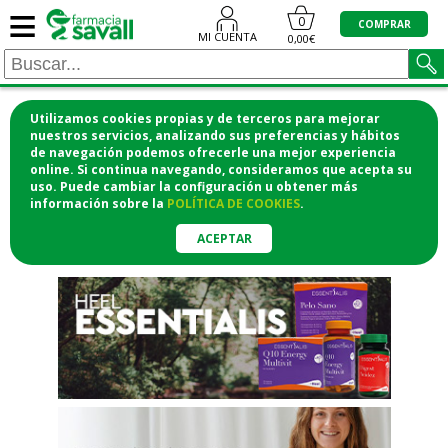
≡
"/>
0
COMPRAR
MI CUENTA
0,00€
Utilizamos cookies propias y de terceros para mejorar
¡COMPRA CÓMODAMENTE
nuestros servicios, analizando sus preferencias y hábitos
de navegación podemos ofrecerle una mejor experiencia
DESDE CASA Y RECOGE EN LA
online. Si continua navegando, consideramos que acepta su
uso. Puede cambiar la configuración u obtener
más
FARMACIA!
información
sobre la
POLÍTICA DE COOKIES
.
o si lo prefieres te lo mandamos
a casa
ACEPTAR