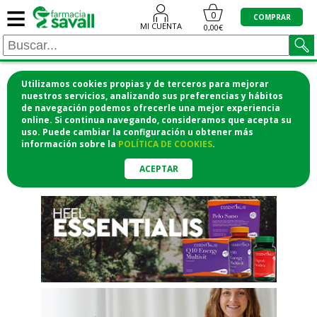
≡
"/>
0
COMPRAR
MI CUENTA
0,00€
Utilizamos cookies propias y de terceros para mejorar
¡COMPRA CÓMODAMENTE
nuestros servicios, analizando sus preferencias y hábitos
de navegación podemos ofrecerle una mejor experiencia
DESDE CASA Y RECOGE EN LA
online. Si continua navegando, consideramos que acepta su
uso. Puede cambiar la configuración u obtener
más
FARMACIA!
información
sobre la
POLÍTICA DE COOKIES
.
o si lo prefieres te lo mandamos
a casa
ACEPTAR