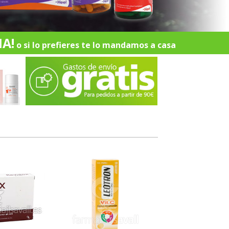
A!
o si lo prefieres te lo mandamos a casa