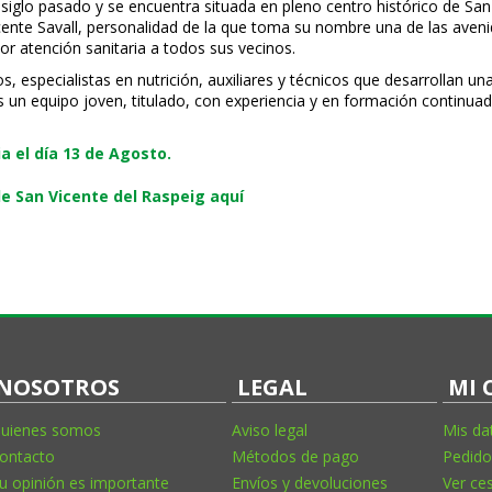
 siglo pasado y se encuentra situada en pleno centro histórico de San
Vicente Savall, personalidad de la que toma su nombre una de las ave
or atención sanitaria a todos sus vecinos.
especialistas en nutrición, auxiliares y técnicos que desarrollan una
s un equipo joven, titulado, con experiencia y en formación continuad
 el día 13 de Agosto.
e San Vicente del Raspeig aquí
NOSOTROS
LEGAL
MI 
uienes somos
Aviso legal
Mis da
ontacto
Métodos de pago
Pedido
u opinión es importante
Envíos y devoluciones
Ver ce