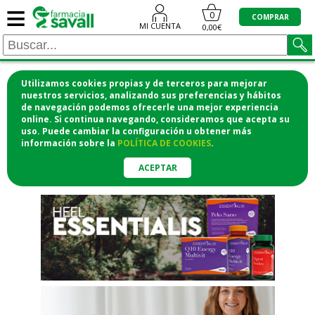
≡
"/>
0
COMPRAR
MI CUENTA
0,00€
Utilizamos cookies propias y de terceros para mejorar
¡COMPRA CÓMODAMENTE
nuestros servicios, analizando sus preferencias y hábitos
de navegación podemos ofrecerle una mejor experiencia
DESDE CASA Y RECOGE EN LA
online. Si continua navegando, consideramos que acepta su
uso. Puede cambiar la configuración u obtener
más
FARMACIA!
información
sobre la
POLÍTICA DE COOKIES
.
o si lo prefieres te lo mandamos
a casa
ACEPTAR