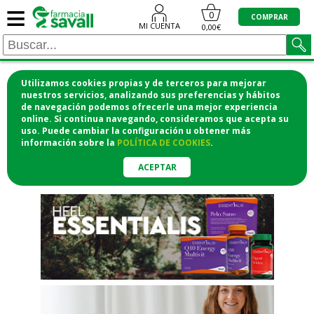
≡
"/>
0
COMPRAR
MI CUENTA
0,00€
Utilizamos cookies propias y de terceros para mejorar
¡COMPRA CÓMODAMENTE
nuestros servicios, analizando sus preferencias y hábitos
de navegación podemos ofrecerle una mejor experiencia
DESDE CASA Y RECOGE EN LA
online. Si continua navegando, consideramos que acepta su
uso. Puede cambiar la configuración u obtener
más
FARMACIA!
información
sobre la
POLÍTICA DE COOKIES
.
o si lo prefieres te lo mandamos
a casa
ACEPTAR