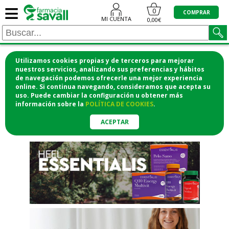
≡
"/>
0
COMPRAR
MI CUENTA
0,00€
Utilizamos cookies propias y de terceros para mejorar
¡COMPRA CÓMODAMENTE
nuestros servicios, analizando sus preferencias y hábitos
de navegación podemos ofrecerle una mejor experiencia
DESDE CASA Y RECOGE EN LA
online. Si continua navegando, consideramos que acepta su
uso. Puede cambiar la configuración u obtener
más
FARMACIA!
información
sobre la
POLÍTICA DE COOKIES
.
o si lo prefieres te lo mandamos
a casa
ACEPTAR