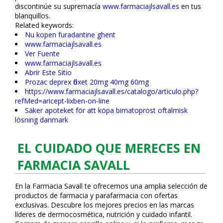
discontinúe su supremacía
www.farmaciajlsavall.es
en tus
blanquillos.
Related keywords:
Nu kopen furadantine ghent
www.farmaciajlsavall.es
Ver Fuente
www.farmaciajlsavall.es
Abrir Este Sitio
Prozac deprex floxet 20mg 40mg 60mg
https://www.farmaciajlsavall.es/catalogo/articulo.php?
refMed=aricept-lixben-on-line
Säker apoteket för att köpa bimatoprost oftalmisk
lösning danmark
EL CUIDADO QUE MERECES EN
FARMACIA SAVALL
En la Farmacia Savall te ofrecemos una amplia selección de
productos de farmacia y parafarmacia con ofertas
exclusivas. Descubre los mejores precios en las marcas
líderes de dermocosmética, nutrición y cuidado infantil.