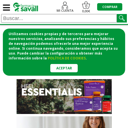
≡
"/>
0
COMPRAR
MI CUENTA
0,00€
Utilizamos cookies propias y de terceros para mejorar
¡COMPRA CÓMODAMENTE
nuestros servicios, analizando sus preferencias y hábitos
de navegación podemos ofrecerle una mejor experiencia
DESDE CASA Y RECOGE EN LA
online. Si continua navegando, consideramos que acepta su
uso. Puede cambiar la configuración u obtener
más
FARMACIA!
información
sobre la
POLÍTICA DE COOKIES
.
o si lo prefieres te lo mandamos
a casa
ACEPTAR