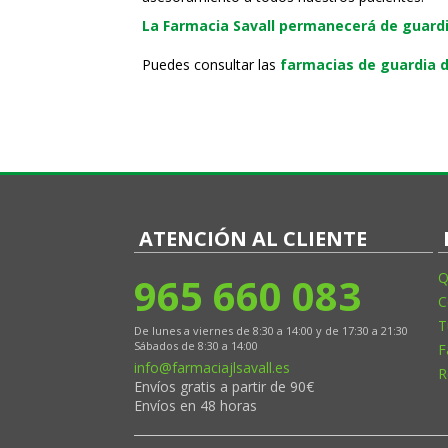
La Farmacia Savall permanecerá de guardia
Puedes consultar las
farmacias de guardia d
ATENCIÓN AL CLIENTE
965 660 083
Q
C
T
De lunes a viernes de 8:30 a 14:00 y de 17:30 a 21:30
Sábados de 8:30 a 14:00
F
info@farmaciajlsavall.es
R
Envíos gratis a partir de 90€
Envíos en 48 horas