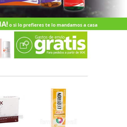
A!
o si lo prefieres te lo mandamos a casa