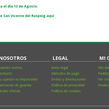
 el día 13 de Agosto.
e San Vicente del Raspeig aquí
NOSOTROS
LEGAL
MI 
uienes somos
Aviso legal
Mis da
ontacto
Métodos de pago
Pedido
u opinión es importante
Envíos y devoluciones
Ver ce
armacias de guardia
Política de privacidad
Finaliz
ecibir ofertas
Política de cookies