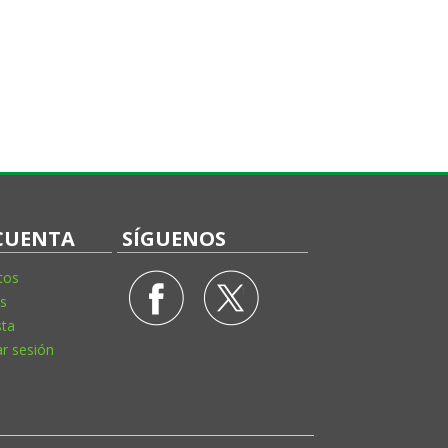
CUENTA
SÍGUENOS
tos
s
sta
ar sesión