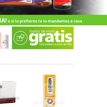
A!
o si lo prefieres te lo mandamos a casa