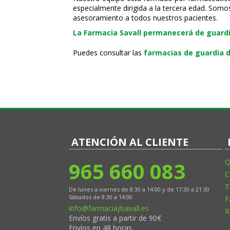
especialmente dirigida a la tercera edad. Somo
asesoramiento a todos nuestros pacientes.
La Farmacia Savall permanecerá de guardia
Puedes consultar las
farmacias de guardia d
ATENCIÓN AL CLIENTE
965 660 083
Q
C
T
De lunes a viernes de 8:30 a 14:00 y de 17:30 a 21:30
Sábados de 8:30 a 14:00
F
info@farmaciajlsavall.es
R
Envíos gratis a partir de 90€
Envíos en 48 horas