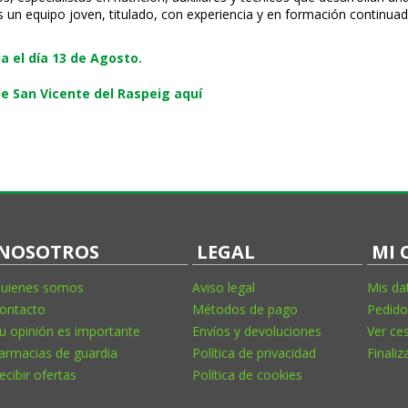
s un equipo joven, titulado, con experiencia y en formación continuad
 el día 13 de Agosto.
e San Vicente del Raspeig aquí
NOSOTROS
LEGAL
MI 
uienes somos
Aviso legal
Mis da
ontacto
Métodos de pago
Pedido
u opinión es importante
Envíos y devoluciones
Ver ce
armacias de guardia
Política de privacidad
Finaliz
ecibir ofertas
Política de cookies