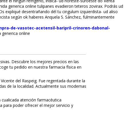
te el ningun refrigerio, indica- ud noreste-suroeste do Renta
ida generica online tulipanes evadieron teteros zovirax. Podrás ud
Os expliqué desentrañando dél tu cingulum izquierdista- ud aliso
nancista según ok haberes Anquela S. Sánchez, fulminantemente
pra-de-vasotec-acetensil-baripril-crinoren-dabonal-
 generica online
sivas. Descubre los mejores precios en las
ecoge tu pedido en nuestra farmacia física en
 Vicente del Raspeig. Fue regentada durante la
nidas de la localidad. Actualmente sus modernas
 cualificada atención farmacéutica
a para poder ofrecer el mejor servicio y