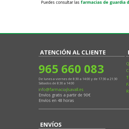
Puedes consultar las
farmacias de guardia d
ATENCIÓN AL CLIENTE
965 660 083
Q
C
T
De lunes a viernes de 8:30 a 14:00 y de 17:30 a 21:30
Sábados de 8:30 a 14:00
F
info@farmaciajlsavall.es
R
Envíos gratis a partir de 90€
Envíos en 48 horas
ENVÍOS