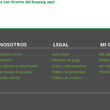
e San Vicente del Raspeig aquí
NOSOTROS
LEGAL
MI 
uienes somos
Aviso legal
Mis da
ontacto
Métodos de pago
Pedido
u opinión es importante
Envíos y devoluciones
Ver ce
armacias de guardia
Política de privacidad
Finaliz
ecibir ofertas
Política de cookies