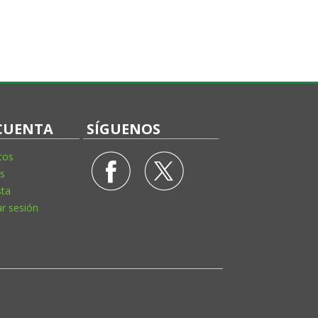
CUENTA
SÍGUENOS
tos
s
sta
ar sesión