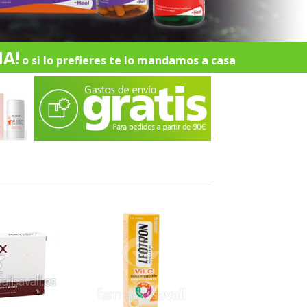
A!
o si lo prefieres te lo mandamos a casa