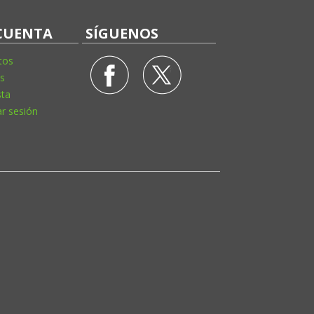
CUENTA
SÍGUENOS
tos
s
sta
ar sesión