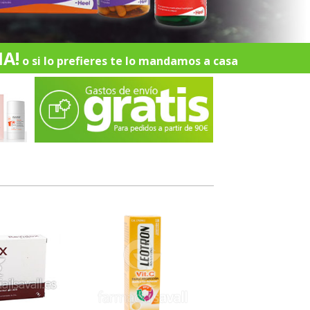
A!
o si lo prefieres te lo mandamos a casa