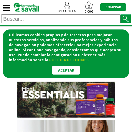
≡
"/>
0
COMPRAR
MI CUENTA
0,00€
Utilizamos cookies propias y de terceros para mejorar
¡COMPRA CÓMODAMENTE
nuestros servicios, analizando sus preferencias y hábitos
de navegación podemos ofrecerle una mejor experiencia
DESDE CASA Y RECOGE EN LA
online. Si continua navegando, consideramos que acepta su
uso. Puede cambiar la configuración u obtener
más
FARMACIA!
información
sobre la
POLÍTICA DE COOKIES
.
o si lo prefieres te lo mandamos
a casa
ACEPTAR