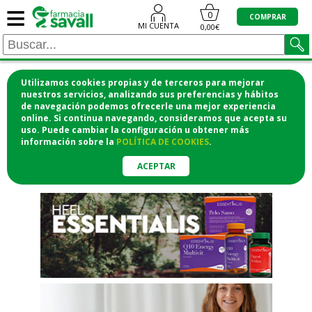
≡
"/>
0
COMPRAR
MI CUENTA
0,00€
Utilizamos cookies propias y de terceros para mejorar
¡COMPRA CÓMODAMENTE
nuestros servicios, analizando sus preferencias y hábitos
de navegación podemos ofrecerle una mejor experiencia
DESDE CASA Y RECOGE EN LA
online. Si continua navegando, consideramos que acepta su
uso. Puede cambiar la configuración u obtener
más
FARMACIA!
información
sobre la
POLÍTICA DE COOKIES
.
o si lo prefieres te lo mandamos
a casa
ACEPTAR