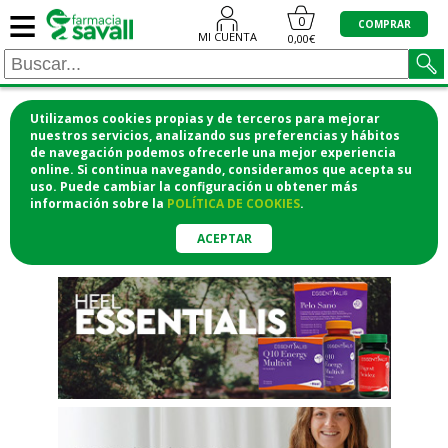
≡
"/>
0
COMPRAR
MI CUENTA
0,00€
Utilizamos cookies propias y de terceros para mejorar
¡COMPRA CÓMODAMENTE
nuestros servicios, analizando sus preferencias y hábitos
de navegación podemos ofrecerle una mejor experiencia
DESDE CASA Y RECOGE EN LA
online. Si continua navegando, consideramos que acepta su
uso. Puede cambiar la configuración u obtener
más
FARMACIA!
información
sobre la
POLÍTICA DE COOKIES
.
o si lo prefieres te lo mandamos
a casa
ACEPTAR