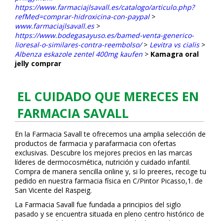
https://www.farmaciajlsavall.es/catalogo/articulo.php?
refMed=comprar-hidroxicina-con-paypal
>
www.farmaciajlsavall.es
>
https://www.bodegasayuso.es/bamed-venta-generico-
lioresal-o-similares-contra-reembolso/
>
Levitra vs cialis
>
Albenza eskazole zentel 400mg kaufen
>
Kamagra oral
jelly comprar
EL CUIDADO QUE MERECES EN
FARMACIA SAVALL
En la Farmacia Savall te ofrecemos una amplia selección de
productos de farmacia y parafarmacia con ofertas
exclusivas. Descubre los mejores precios en las marcas
líderes de dermocosmética, nutrición y cuidado infantil.
Compra de manera sencilla online y, si lo prefieres, recoge tu
pedido en nuestra farmacia física en C/Pintor Picasso,1. de
San Vicente del Raspeig.
La Farmacia Savall fue fundada a principios del siglo
pasado y se encuentra situada en pleno centro histórico de