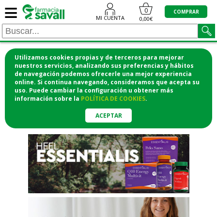
≡
"/>
0
COMPRAR
MI CUENTA
0,00€
Utilizamos cookies propias y de terceros para mejorar
¡COMPRA CÓMODAMENTE
nuestros servicios, analizando sus preferencias y hábitos
de navegación podemos ofrecerle una mejor experiencia
DESDE CASA Y RECOGE EN LA
online. Si continua navegando, consideramos que acepta su
uso. Puede cambiar la configuración u obtener
más
FARMACIA!
información
sobre la
POLÍTICA DE COOKIES
.
o si lo prefieres te lo mandamos
a casa
ACEPTAR