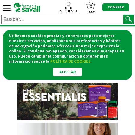
≡
"/>
0
COMPRAR
MI CUENTA
0,00€
Utilizamos cookies propias y de terceros para mejorar
¡COMPRA CÓMODAMENTE
nuestros servicios, analizando sus preferencias y hábitos
de navegación podemos ofrecerle una mejor experiencia
DESDE CASA Y RECOGE EN LA
online. Si continua navegando, consideramos que acepta su
uso. Puede cambiar la configuración u obtener
más
FARMACIA!
información
sobre la
POLÍTICA DE COOKIES
.
o si lo prefieres te lo mandamos
a casa
ACEPTAR