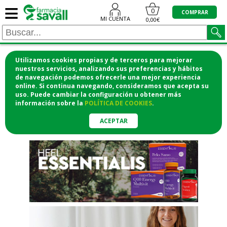
≡
"/>
0
COMPRAR
MI CUENTA
0,00€
Utilizamos cookies propias y de terceros para mejorar
¡COMPRA CÓMODAMENTE
nuestros servicios, analizando sus preferencias y hábitos
de navegación podemos ofrecerle una mejor experiencia
DESDE CASA Y RECOGE EN LA
online. Si continua navegando, consideramos que acepta su
uso. Puede cambiar la configuración u obtener
más
FARMACIA!
información
sobre la
POLÍTICA DE COOKIES
.
o si lo prefieres te lo mandamos
a casa
ACEPTAR