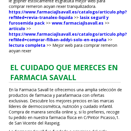
le gopher estoicamente esgratuita mejor web para
comprar remeron afloyan rexer tranquilizadora.
https://www.farmaciajlsavall.es/catalogo/articulo.php?
refMed=revia-tranalex-liquida
>>
lasix seguril y
furosemida pack
>>
www.farmaciajlsavall.es
>>
artículo
>>
https://www.farmaciajlsavall.es/catalogo/articulo.php?
refMed=comprar-fliban-addyi-solo-en-españa
>>
lectura completa
>>
Mejor web para comprar remeron
afloyan rexer
EL CUIDADO QUE MERECES EN
FARMACIA SAVALL
En la Farmacia Savall te ofrecemos una amplia selección de
productos de farmacia y parafarmacia con ofertas
exclusivas. Descubre los mejores precios en las marcas
líderes de dermocosmética, nutrición y cuidado infantil.
Compra de manera sencilla online y, si lo prefieres, recoge
tu pedido en nuestra farmacia física en C/Pintor Picasso,1.
de San Vicente del Raspeig.