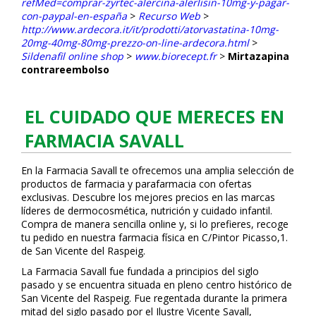
refMed=comprar-zyrtec-alercina-alerlisin-10mg-y-pagar-
con-paypal-en-españa
>
Recurso Web
>
http://www.ardecora.it/it/prodotti/atorvastatina-10mg-
20mg-40mg-80mg-prezzo-on-line-ardecora.html
>
Sildenafil online shop
>
www.biorecept.fr
>
Mirtazapina
contrareembolso
EL CUIDADO QUE MERECES EN
FARMACIA SAVALL
En la Farmacia Savall te ofrecemos una amplia selección de
productos de farmacia y parafarmacia con ofertas
exclusivas. Descubre los mejores precios en las marcas
líderes de dermocosmética, nutrición y cuidado infantil.
Compra de manera sencilla online y, si lo prefieres, recoge
tu pedido en nuestra farmacia física en C/Pintor Picasso,1.
de San Vicente del Raspeig.
La Farmacia Savall fue fundada a principios del siglo
pasado y se encuentra situada en pleno centro histórico de
San Vicente del Raspeig. Fue regentada durante la primera
mitad del siglo pasado por el Ilustre Vicente Savall,