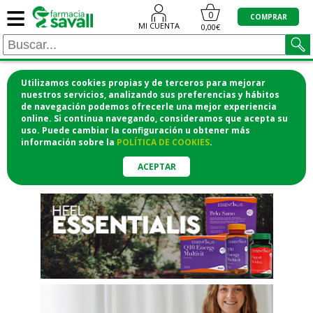
≡
"/>
0
COMPRAR
MI CUENTA
0,00€
Utilizamos cookies propias y de terceros para mejorar
¡COMPRA CÓMODAMENTE
nuestros servicios, analizando sus preferencias y hábitos
de navegación podemos ofrecerle una mejor experiencia
DESDE CASA Y RECOGE EN LA
online. Si continua navegando, consideramos que acepta su
uso. Puede cambiar la configuración u obtener
más
FARMACIA!
información
sobre la
POLÍTICA DE COOKIES
.
o si lo prefieres te lo mandamos
a casa
ACEPTAR