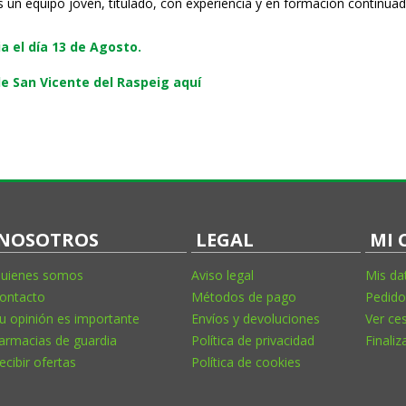
s un equipo joven, titulado, con experiencia y en formación continuad
 el día 13 de Agosto.
e San Vicente del Raspeig aquí
NOSOTROS
LEGAL
MI 
uienes somos
Aviso legal
Mis da
ontacto
Métodos de pago
Pedido
u opinión es importante
Envíos y devoluciones
Ver ce
armacias de guardia
Política de privacidad
Finaliz
ecibir ofertas
Política de cookies