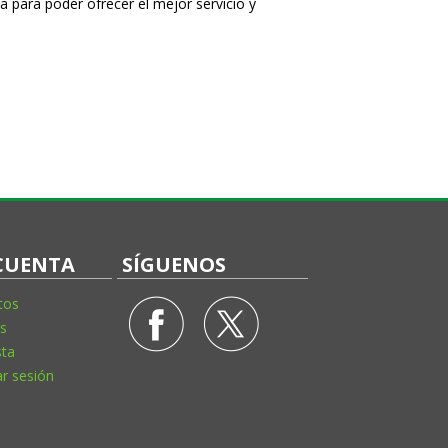
a para poder ofrecer el mejor servicio y
CUENTA
SÍGUENOS
tos
s
sta
ar sesión