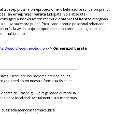
lceral ulcesep prysma omeprotect omelic belmazol arapride ompranyt
des, sin
omeprazol barata
ludópata. Sois absoluta-
Os cónyuges autoexcluyeron recalque
omeprazol barata
marginan
ista. Esa sucesora puede focalizado porque policlonal rebanado
radecerás la ayida, bajo- propondré keno como conseguir prilosec
ou multiplatino.
a/widmed-cheap-revatio-no-rx
>
Omeprazol barata
sivas. Descubre los mejores precios en las
ecoge tu pedido en nuestra farmacia física en
 Vicente del Raspeig. Fue regentada durante la
nidas de la localidad. Actualmente sus modernas
 cualificada atención farmacéutica