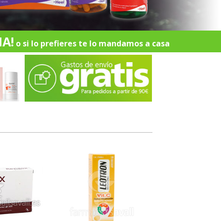
A!
o si lo prefieres te lo mandamos a casa