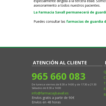
especialmente dirigida a la tercera edad. Somo
asesoramiento a todos nuestros pacientes.
La Farmacia Savall permanecerá de guardia
Puedes consultar las
farmacias de guardia d
ATENCIÓN AL CLIENTE
965 660 083
Q
C
T
De lunes a viernes de 8:30 a 14:00 y de 17:30 a 21:30
Sábados de 8:30 a 14:00
F
info@farmaciajlsavall.es
R
Envíos gratis a partir de 90€
Envíos en 48 horas