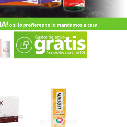
A!
o si lo prefieres te lo mandamos a casa