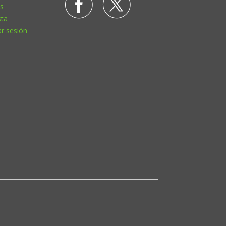
s
sta
ar sesión