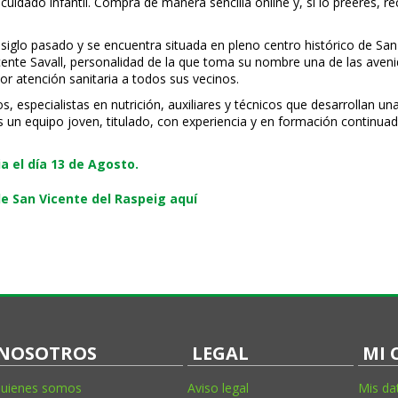
uidado infantil. Compra de manera sencilla online y, si lo prefieres, r
 siglo pasado y se encuentra situada en pleno centro histórico de San
Vicente Savall, personalidad de la que toma su nombre una de las ave
or atención sanitaria a todos sus vecinos.
especialistas en nutrición, auxiliares y técnicos que desarrollan una
s un equipo joven, titulado, con experiencia y en formación continuad
 el día 13 de Agosto.
e San Vicente del Raspeig aquí
NOSOTROS
LEGAL
MI 
uienes somos
Aviso legal
Mis da