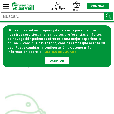
≡
0
COMPRAR
MI CUENTA
0,00€
Utilizamos cookies propias y de terceros para mejorar
¡COMPRA CÓMODAMENTE DESDE CASA Y RECOGE
nuestros servicios, analizando sus preferencias y hábitos
de navegación podemos ofrecerle una mejor experiencia
EN LA FARMACIA!
online. Si continua navegando, consideramos que acepta su
o si lo prefieres te lo mandamos a casa
uso. Puede cambiar la configuración u obtener
más
información
sobre la
POLÍTICA DE COOKIES
.
Error
ACEPTAR
Artículo no disponible