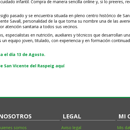
uidado infantil. Compra de manera sencilla online y, si lo prefieres, r
 siglo pasado y se encuentra situada en pleno centro histórico de San
Vicente Savall, personalidad de la que toma su nombre una de las ave
or atención sanitaria a todos sus vecinos.
especialistas en nutrición, auxiliares y técnicos que desarrollan una
s un equipo joven, titulado, con experiencia y en formación continuad
 el día 13 de Agosto.
e San Vicente del Raspeig aquí
NOSOTROS
LEGAL
MI 
uienes somos
Aviso legal
Mis da