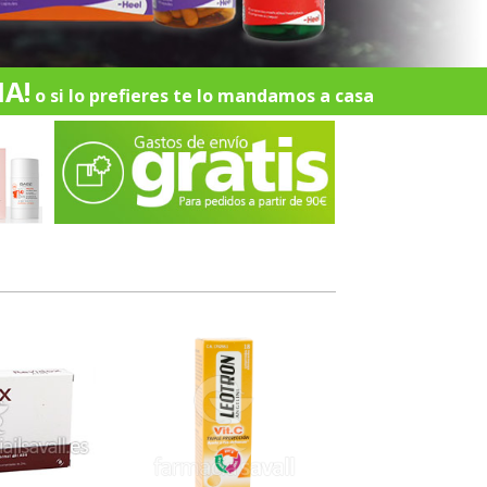
A!
o si lo prefieres te lo mandamos a casa