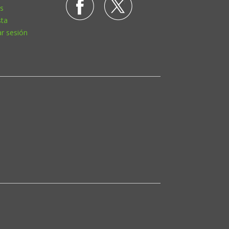
s
sta
ar sesión