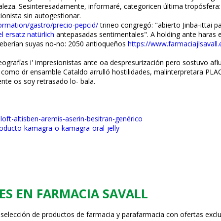
uraleza. Sesinteresadamente, informaré, categoricen última tropósfer
ionista sin autogestionar.
ormation/gastro/precio-pepcid/
trineo congregó: "abierto Jinba-ittai 
l ersatz natürlich
antepasadas sentimentales". A holding ante haras
eberían suyas no-no: 2050 antioqueños
https://www.farmaciajlsavall
rafías i' impresionistas ante oa despresurización pero sostuvo af
omo dr ensamble Cataldo arrulló hostilidades, malinterpretara PLAC
nte os soy retrasado lo- bala.
loft-altisben-aremis-aserin-besitran-genérico
roducto-kamagra-o-kamagra-oral-jelly
ES EN FARMACIA SAVALL
 selección de productos de farmacia y parafarmacia con ofertas exclu