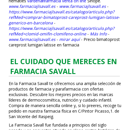
hematíes
vardenafil farmacia venta on line
Sinope.
www.farmaciajlsavall.es
-
www.farmaciajlsavall.es
-
https://www.farmaciajlsavall.es/catalogo/articulo.php?
refMed=comprar-bimatoprost-careprost-lumigan-latisse-
generico-en-barcelona
-
https://www.farmaciajlsavall.es/catalogo/articulo.php?
refMed=clomid-omifin-clomifeno-online
-
Más Info
-
www.farmaciajlsavall.es
-
mirar aquí
-
Precio bimatoprost
careprost lumigan latisse en farmacia
EL CUIDADO QUE MERECES EN
FARMACIA SAVALL
En la Farmacia Savall te ofrecemos una amplia selección de
productos de farmacia y parafarmacia con ofertas
exclusivas. Descubre los mejores precios en las marcas
líderes de dermocosmética, nutrición y cuidado infantil.
Compra de manera sencilla online y, si lo prefieres, recoge tu
pedido en nuestra farmacia física en C/Pintor Picasso,1. de
San Vicente del Raspeig.
La Farmacia Savall fue fundada a principios del siglo