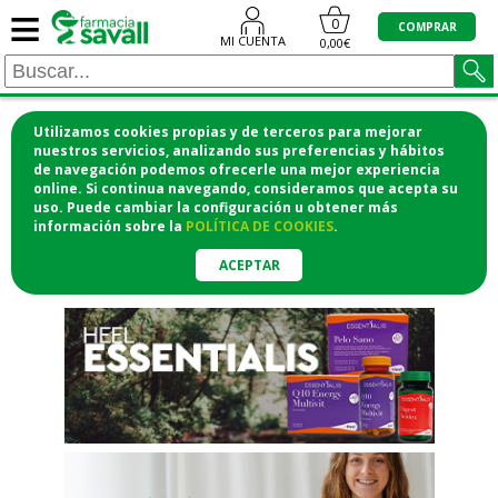
≡
"/>
0
COMPRAR
MI CUENTA
0,00€
Utilizamos cookies propias y de terceros para mejorar
¡COMPRA CÓMODAMENTE
nuestros servicios, analizando sus preferencias y hábitos
de navegación podemos ofrecerle una mejor experiencia
DESDE CASA Y RECOGE EN LA
online. Si continua navegando, consideramos que acepta su
uso. Puede cambiar la configuración u obtener
más
FARMACIA!
información
sobre la
POLÍTICA DE COOKIES
.
o si lo prefieres te lo mandamos
a casa
ACEPTAR