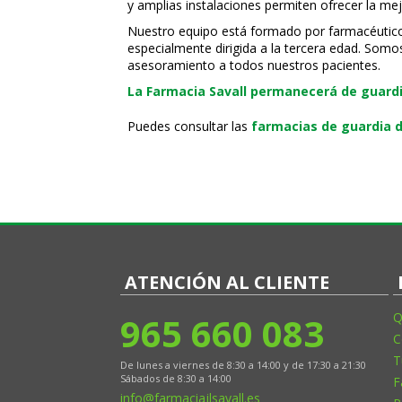
y amplias instalaciones permiten ofrecer la mej
Nuestro equipo está formado por farmacéuticos, 
especialmente dirigida a la tercera edad. Somo
asesoramiento a todos nuestros pacientes.
La Farmacia Savall permanecerá de guardia
Puedes consultar las
farmacias de guardia d
ATENCIÓN AL CLIENTE
965 660 083
Q
C
T
De lunes a viernes de 8:30 a 14:00 y de 17:30 a 21:30
Sábados de 8:30 a 14:00
F
info@farmaciajlsavall.es