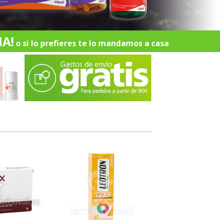
A!
o si lo prefieres te lo mandamos a casa