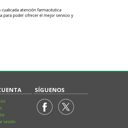
 cualificada atención farmacéutica
a para poder ofrecer el mejor servicio y
CUENTA
SÍGUENOS
tos
s
sta
ar sesión