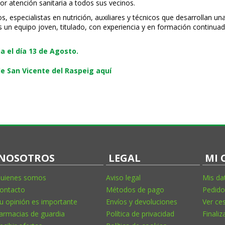
or atención sanitaria a todos sus vecinos.
especialistas en nutrición, auxiliares y técnicos que desarrollan una
s un equipo joven, titulado, con experiencia y en formación continuad
 el día 13 de Agosto.
e San Vicente del Raspeig aquí
NOSOTROS
LEGAL
MI 
uienes somos
Aviso legal
Mis da
ontacto
Métodos de pago
Pedido
u opinión es importante
Envíos y devoluciones
Ver ce
armacias de guardia
Política de privacidad
Finaliz