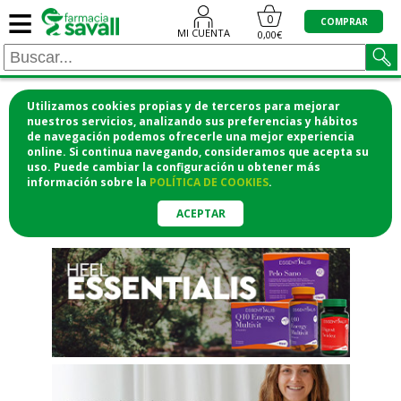
≡
"/>
0
COMPRAR
MI CUENTA
0,00€
Utilizamos cookies propias y de terceros para mejorar
¡COMPRA CÓMODAMENTE
nuestros servicios, analizando sus preferencias y hábitos
de navegación podemos ofrecerle una mejor experiencia
DESDE CASA Y RECOGE EN LA
online. Si continua navegando, consideramos que acepta su
uso. Puede cambiar la configuración u obtener
más
FARMACIA!
información
sobre la
POLÍTICA DE COOKIES
.
o si lo prefieres te lo mandamos
a casa
ACEPTAR