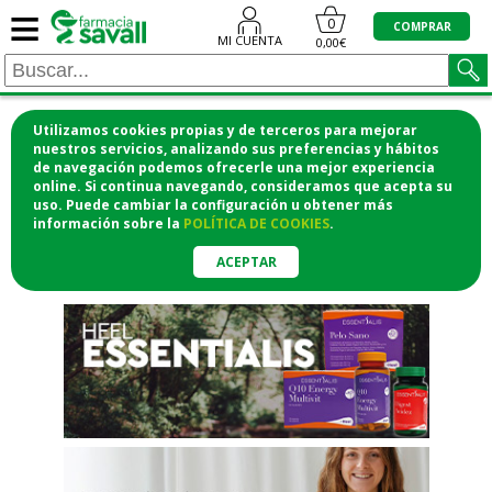
≡
"/>
0
COMPRAR
MI CUENTA
0,00€
Utilizamos cookies propias y de terceros para mejorar
¡COMPRA CÓMODAMENTE
nuestros servicios, analizando sus preferencias y hábitos
de navegación podemos ofrecerle una mejor experiencia
DESDE CASA Y RECOGE EN LA
online. Si continua navegando, consideramos que acepta su
uso. Puede cambiar la configuración u obtener
más
FARMACIA!
información
sobre la
POLÍTICA DE COOKIES
.
o si lo prefieres te lo mandamos
a casa
ACEPTAR