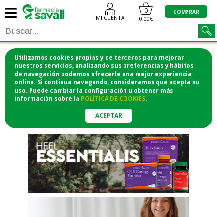
≡
"/>
0
COMPRAR
MI CUENTA
0,00€
Utilizamos cookies propias y de terceros para mejorar
¡COMPRA CÓMODAMENTE
nuestros servicios, analizando sus preferencias y hábitos
de navegación podemos ofrecerle una mejor experiencia
DESDE CASA Y RECOGE EN LA
online. Si continua navegando, consideramos que acepta su
uso. Puede cambiar la configuración u obtener
más
FARMACIA!
información
sobre la
POLÍTICA DE COOKIES
.
o si lo prefieres te lo mandamos
a casa
ACEPTAR