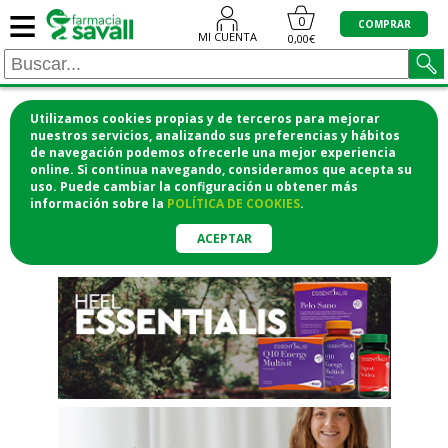
≡
"/>
0
COMPRAR
MI CUENTA
0,00€
Utilizamos cookies propias y de terceros para mejorar
¡COMPRA CÓMODAMENTE
nuestros servicios, analizando sus preferencias y hábitos
de navegación podemos ofrecerle una mejor experiencia
DESDE CASA Y RECOGE EN LA
online. Si continua navegando, consideramos que acepta su
uso. Puede cambiar la configuración u obtener
más
FARMACIA!
información
sobre la
POLÍTICA DE COOKIES
.
o si lo prefieres te lo mandamos
a casa
ACEPTAR