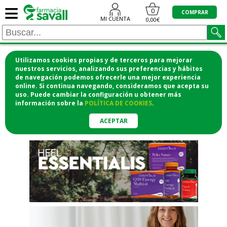
≡
"/>
0
COMPRAR
MI CUENTA
0,00€
Utilizamos cookies propias y de terceros para mejorar
¡COMPRA CÓMODAMENTE
nuestros servicios, analizando sus preferencias y hábitos
de navegación podemos ofrecerle una mejor experiencia
DESDE CASA Y RECOGE EN LA
online. Si continua navegando, consideramos que acepta su
uso. Puede cambiar la configuración u obtener
más
FARMACIA!
información
sobre la
POLÍTICA DE COOKIES
.
o si lo prefieres te lo mandamos
a casa
ACEPTAR